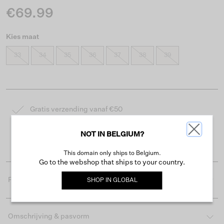
€69.99
Kies maat
33
34
35
36
37
38
39
Gratis verzending vanaf €50
Levertijd 2-3 werkdagen
NOT IN BELGIUM?
Gemakkelijk retourneren binnen 30 dagen
This domain only ships to Belgium.
Go to the webshop that ships to your country.
Productdetails
SHOP IN
GLOBAL
Omschrijving & pasvorm