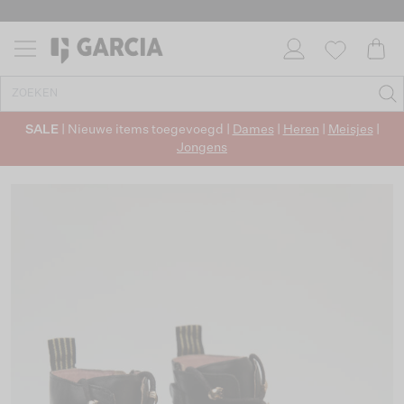
SALE
| Nieuwe items toegevoegd |
Dames
|
Heren
|
Meisjes
|
Jongens