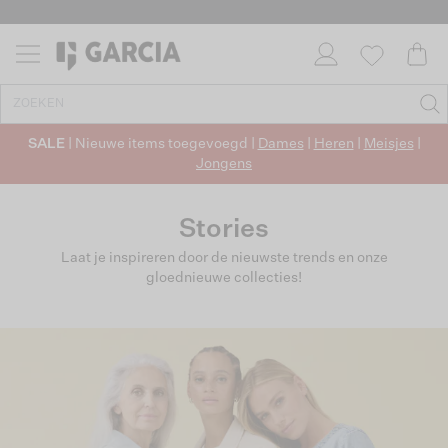
SALE
| Nieuwe items toegevoegd |
Dames
|
Heren
|
Meisjes
|
Jongens
Stories
Laat je inspireren door de nieuwste trends en onze
gloednieuwe collecties!