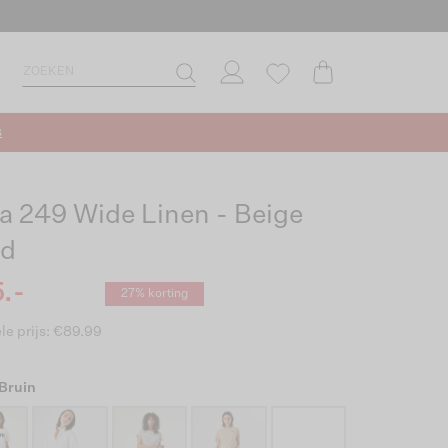
s
ia 249 Wide Linen - Beige
nd
.-
27% korting
le prijs: €89.99
 Bruin