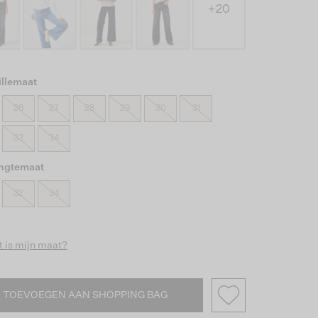
+20
illemaat
26
27
28
29
30
31
33
34
engtemaat
32
34
 is mijn maat?
TOEVOEGEN AAN SHOPPING BAG