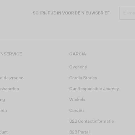
SCHRIJF JE IN VOOR DE NIEUWSBRIEF
NSERVICE
GARCIA
Over ons
elde vragen
Garcia Stories
orwaarden
Our Responsible Journey
ing
Winkels
eren
Careers
B2B Contactinformatie
ount
B2B Portal