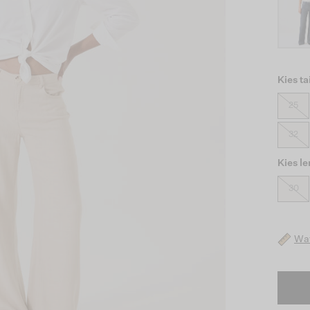
Kies ta
25
32
Kies l
30
Wat