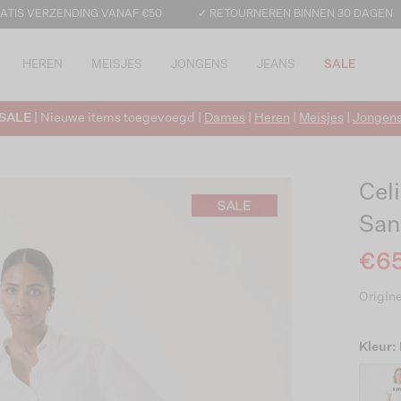
ATIS VERZENDING VANAF €50
✓ RETOURNEREN BINNEN 30 DAGEN
HEREN
MEISJES
JONGENS
JEANS
SALE
SALE
| Nieuwe items toegevoegd |
Dames
|
Heren
|
Meisjes
|
Jongen
Cel
Sa
€65
Origine
Kleur: