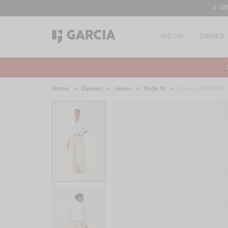
✓ GR
NIEUW
DAMES
Home
>
Dames
>
Jeans
>
Wide fit
>
Garcia 249 1148