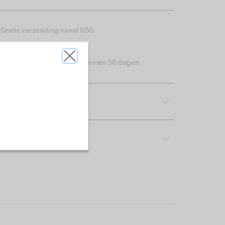
Gratis verzending vanaf €50
Levertijd 2-3 werkdagen
Gemakkelijk retourneren binnen 30 dagen
tdetails
rijving & pasvorm