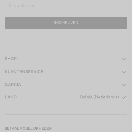
INSCHRIJVEN
SHOP
Dames
KLANTENSERVICE
Heren
Contact
GARCIA
Girls Teens
Veelgestelde vragen
Over ons
LAND
België (Nederlands)
Boys Teens
Actievoorwaarden
Garcia Stories
Girls Kids
Verzending
Our Responsible Journey
Boys Kids
Retourneren
Winkels
BETAALMOGELIJKHEDEN