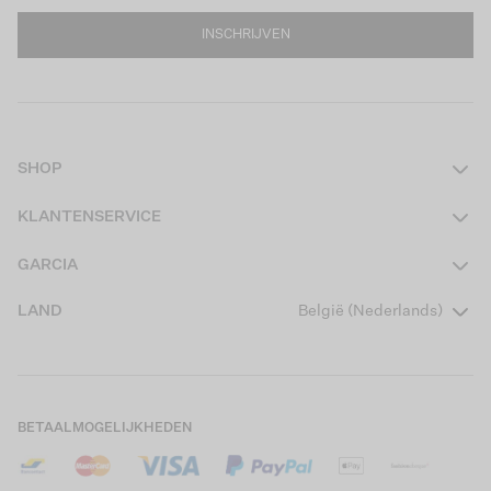
INSCHRIJVEN
SHOP
Dames
KLANTENSERVICE
Heren
Contact
GARCIA
Girls Teens
Veelgestelde vragen
Over ons
LAND
België (Nederlands)
Boys Teens
Actievoorwaarden
Garcia Stories
Girls Kids
Verzending
Our Responsible Journey
Boys Kids
Retourneren
Winkels
BETAALMOGELIJKHEDEN
Cookies
Careers
Mijn account