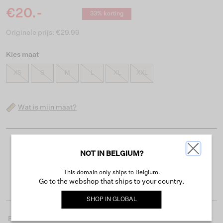
€20.-
33% korting
Originele prijs: €29.99
Kies maat
XS
S
M
L
XL
XXL
Wat is mijn maat?
Gratis verzending vanaf €50
NOT IN BELGIUM?
Levertijd 2-3 werkdagen
This domain only ships to Belgium.
Gemakkelijk retourneren binnen 30 dagen
Go to the webshop that ships to your country.
SHOP IN
GLOBAL
Productdetails