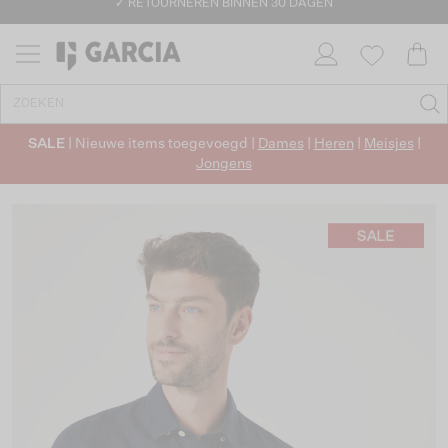
✓ GRATIS VERZENDING VANAF €50
✓ RETOURNEREN BINNEN 30 DAGEN
SALE
| Nieuwe items toegevoegd |
Dames
|
Heren
|
Meisjes
|
Jongens