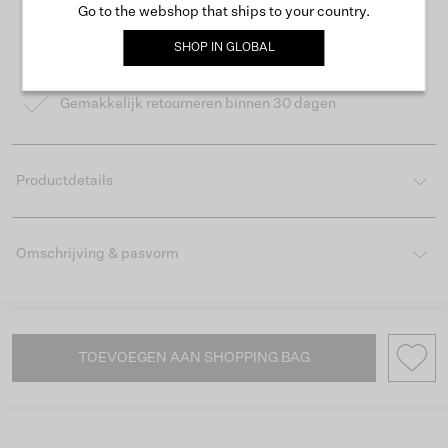
Go to the webshop that ships to your country.
Gratis verzending vanaf €50
SHOP IN
GLOBAL
Levertijd 2-3 werkdagen
Gemakkelijk retourneren binnen 30 dagen
Productdetails
Omschrijving & pasvorm
TOEVOEGEN AAN SHOPPING BAG