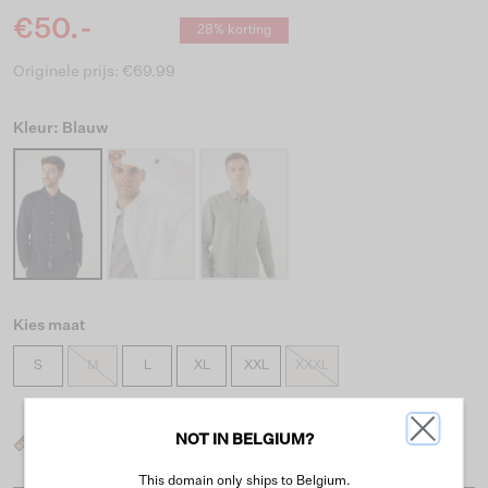
€50.-
28% korting
Originele prijs: €69.99
Kleur: Blauw
Kies maat
S
M
L
XL
XXL
XXXL
NOT IN BELGIUM?
Wat is mijn maat?
This domain only ships to Belgium.