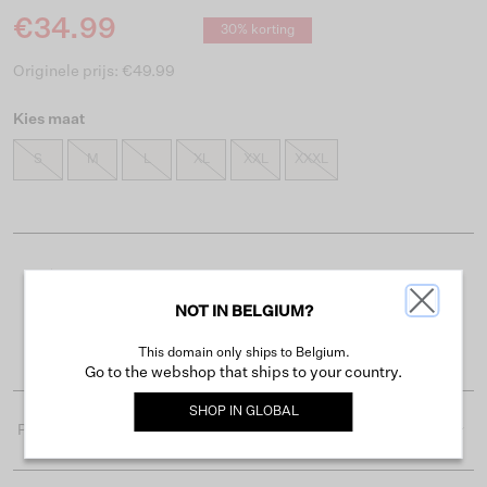
€34.99
30% korting
Originele prijs: €49.99
Kies maat
S
M
L
XL
XXL
XXXL
Gratis verzending vanaf €50
NOT IN BELGIUM?
Levertijd 2-3 werkdagen
Gemakkelijk retourneren binnen 30 dagen
This domain only ships to Belgium.
Go to the webshop that ships to your country.
SHOP IN
GLOBAL
Productdetails