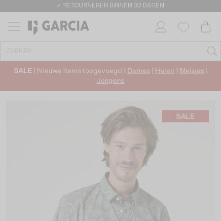
✓ RETOURNEREN BINNEN 30 DAGEN
SALE
| Nieuwe items toegevoegd |
Dames
|
Heren
|
Meisjes
|
Jongens