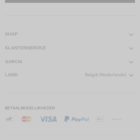
SHOP
Dames
KLANTENSERVICE
Heren
Contact
GARCIA
Girls Teens
Veelgestelde vragen
Over ons
LAND
België (Nederlands)
Boys Teens
Actievoorwaarden
Garcia Stories
Girls Kids
Verzending
Our Responsible Journey
Boys Kids
Retourneren
Winkels
BETAALMOGELIJKHEDEN
Cookies
Careers
Mijn account
B2B Contactinformatie
Maattabel
B2B Portal