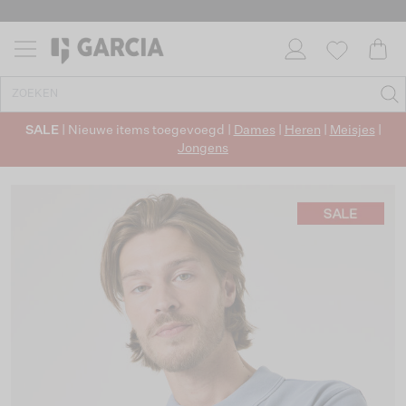
SALE
| Nieuwe items toegevoegd |
Dames
|
Heren
|
Meisjes
|
Jongens