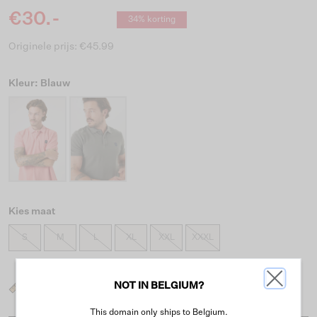
€30.-
34% korting
Originele prijs: €45.99
Kleur: Blauw
Kies maat
S
M
L
XL
XXL
XXXL
NOT IN BELGIUM?
Wat is mijn maat?
This domain only ships to Belgium.