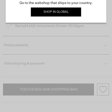
Go to the webshop that ships to your country.
Gratis verzending vanaf €50
SHOP IN
GLOBAL
Levertijd 2-3 werkdagen
Gemakkelijk retourneren binnen 30 dagen
Productdetails
Omschrijving & pasvorm
TOEVOEGEN AAN SHOPPING BAG