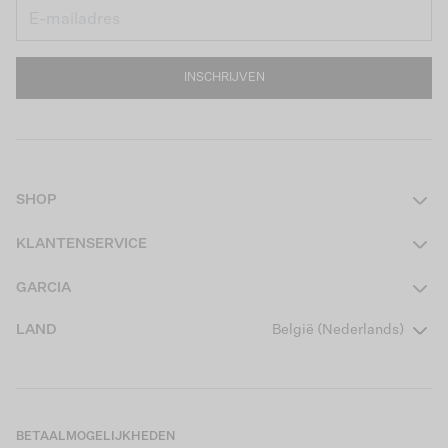
INSCHRIJVEN
SHOP
Dames
KLANTENSERVICE
Heren
Contact
GARCIA
Girls Teens
Veelgestelde vragen
Over ons
LAND
België (Nederlands)
Boys Teens
Actievoorwaarden
Garcia Stories
Girls Kids
Verzending
Our Responsible Journey
Boys Kids
Retourneren
Winkels
BETAALMOGELIJKHEDEN