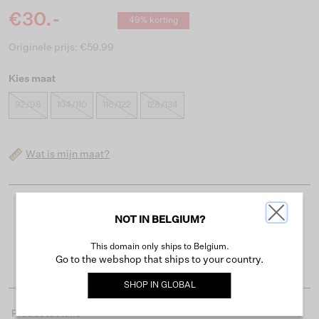
€30.-
49% korting
Originele prijs: €59.99
Kies maat
92/98
104/110
116/122
128/134
Wat is mijn maat?
Gratis verzending vanaf €50
NOT IN BELGIUM?
Levertijd 2-3 werkdagen
This domain only ships to Belgium.
Gemakkelijk retourneren binnen 30 dagen
Go to the webshop that ships to your country.
SHOP IN
GLOBAL
Productdetails