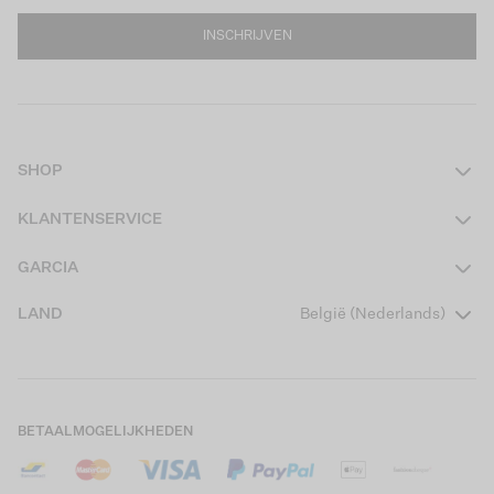
INSCHRIJVEN
SHOP
Dames
KLANTENSERVICE
Heren
Contact
GARCIA
Girls Teens
Veelgestelde vragen
Over ons
LAND
België (Nederlands)
Boys Teens
Actievoorwaarden
Garcia Stories
Girls Kids
Verzending
Our Responsible Journey
Boys Kids
Retourneren
Winkels
BETAALMOGELIJKHEDEN
Cookies
Careers
Mijn account