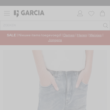
SALE
| Nieuwe items toegevoegd |
Dames
|
Heren
|
Meisjes
|
Jongens