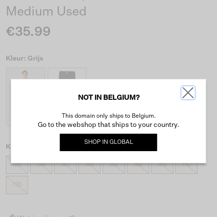
Medium Used
€35.99
Kleur: Grijs
NOT IN BELGIUM?
This domain only ships to Belgium.
Go to the webshop that ships to your country.
SHOP IN
GLOBAL
Kies maat
128
134
140
146
152
158
164
170
176