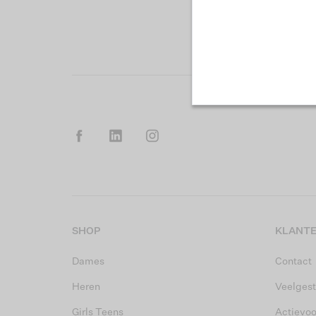
SHOP
KLANTE
Dames
Contact
Heren
Veelgest
Girls Teens
Actievo