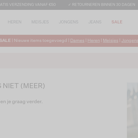
ATIS VERZENDING VANAF €50
✓ RETOURNEREN BINNEN 30 DAGEN
HEREN
MEISJES
JONGENS
JEANS
SALE
SALE
| Nieuwe items toegevoegd |
Dames
|
Heren
|
Meisjes
|
Jongen
 NIET (MEER)
en je graag verder.