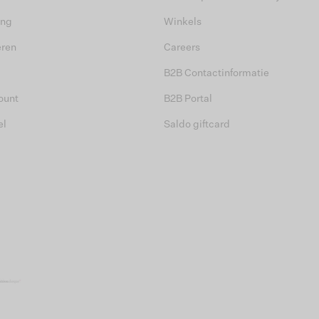
ing
Winkels
eren
Careers
B2B Contactinformatie
ount
B2B Portal
el
Saldo giftcard