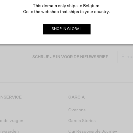
This domain only ships to Belgium.
Go to the webshop that ships to your country.
SHOP IN
GLOBAL
SCHRIJF JE IN VOOR DE NIEUWSBRIEF
NSERVICE
GARCIA
Over ons
elde vragen
Garcia Stories
orwaarden
Our Responsible Journey