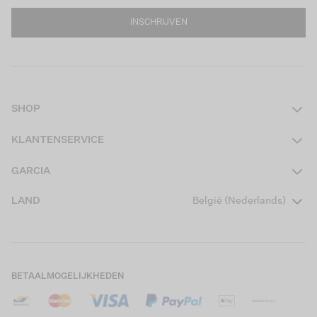
INSCHRIJVEN
SHOP
Dames
KLANTENSERVICE
Heren
Contact
GARCIA
Girls Teens
Veelgestelde vragen
Over ons
LAND
België (Nederlands)
Boys Teens
Actievoorwaarden
Garcia Stories
Girls Kids
Verzending
Our Responsible Journey
Boys Kids
Retourneren
Winkels
BETAALMOGELIJKHEDEN
Cookies
Careers
Mijn account