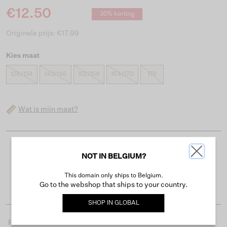
€12.50
30% korting
Originele prijs: €17.99
Kies maat
128/134
140/146
152/158
164/170
176
Wat is mijn maat?
Gratis verzending vanaf €50
NOT IN BELGIUM?
Levertijd 2-3 werkdagen
This domain only ships to Belgium.
Gemakkelijk retourneren binnen 30 dagen
Go to the webshop that ships to your country.
SHOP IN
GLOBAL
Productdetails