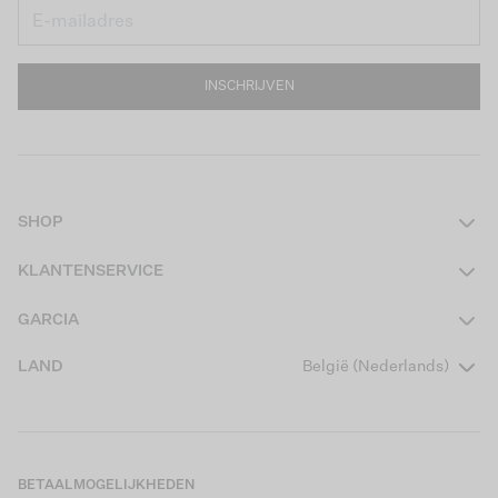
INSCHRIJVEN
SHOP
Dames
KLANTENSERVICE
Heren
Contact
GARCIA
Girls Teens
Veelgestelde vragen
Over ons
LAND
België (Nederlands)
Boys Teens
Actievoorwaarden
Garcia Stories
Girls Kids
Verzending
Our Responsible Journey
Boys Kids
Retourneren
Winkels
BETAALMOGELIJKHEDEN