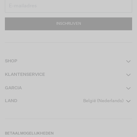
INSCHRIJVEN
SHOP
Dames
KLANTENSERVICE
Heren
Contact
GARCIA
Girls Teens
Veelgestelde vragen
Over ons
LAND
België (Nederlands)
Boys Teens
Actievoorwaarden
Garcia Stories
Girls Kids
Verzending
Our Responsible Journey
Boys Kids
Retourneren
Winkels
BETAALMOGELIJKHEDEN