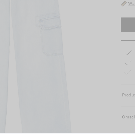
Wat
Produc
Omsch