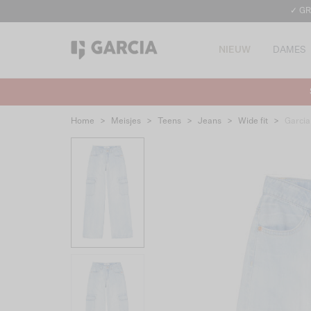
✓ GR
NIEUW
DAMES
Home
>
Meisjes
>
Teens
>
Jeans
>
Wide fit
>
Garci