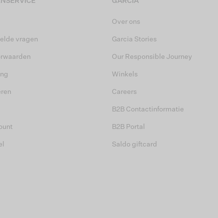
NSERVICE
GARCIA
Over ons
elde vragen
Garcia Stories
orwaarden
Our Responsible Journey
ing
Winkels
eren
Careers
B2B Contactinformatie
ount
B2B Portal
el
Saldo giftcard