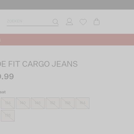
s
E FIT CARGO JEANS
.99
aat
134
140
146
152
158
164
176