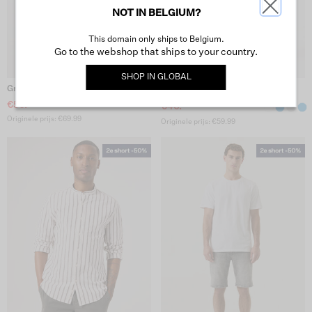
NOT IN BELGIUM?
This domain only ships to Belgium.
Go to the webshop that ships to your country.
SHOP IN
GLOBAL
Groene Cargoshort
Russo 615 Regular Shorts - White
€50.-
€40.-
Originele prijs: €69.99
Originele prijs: €59.99