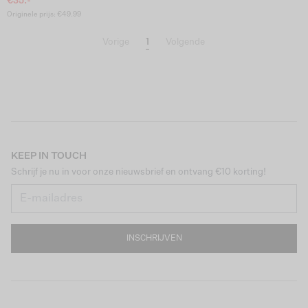
€35.-
Originele prijs: €49.99
1
Vorige
Volgende
KEEP IN TOUCH
Schrijf je nu in voor onze nieuwsbrief en ontvang €10 korting!
INSCHRIJVEN