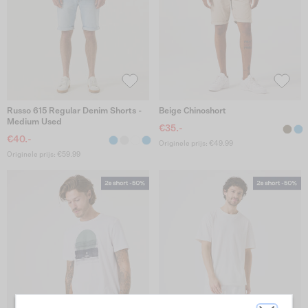
Russo 615 Regular Denim Shorts -
Beige Chinoshort
Medium Used
€35.-
€40.-
Originele prijs: €49.99
Originele prijs: €59.99