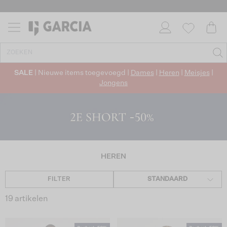
✓ GRATIS VERZENDING VANAF €50
✓ RETOURNEREN BINNEN 30 DAGEN
SALE
| Nieuwe items toegevoegd |
Dames
|
Heren
|
Meisjes
|
Jongens
HEREN
FILTER
STANDAARD
19 artikelen