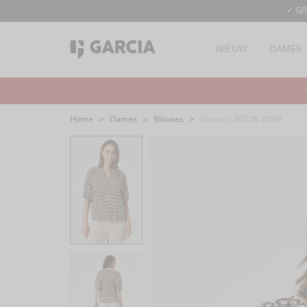
✓ GR
NIEUW
DAMES
Home
>
Dames
>
Blouses
>
Garcia c 50236 2389