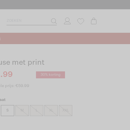
s
use met print
.99
30% korting
le prijs: €59.99
aat
S
M
L
XL
XXL