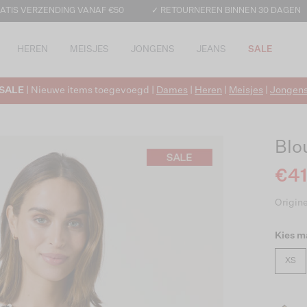
ATIS VERZENDING VANAF €50
✓ RETOURNEREN BINNEN 30 DAGEN
HEREN
MEISJES
JONGENS
JEANS
SALE
SALE
| Nieuwe items toegevoegd |
Dames
|
Heren
|
Meisjes
|
Jongen
Blo
€41
Origine
Kies m
XS