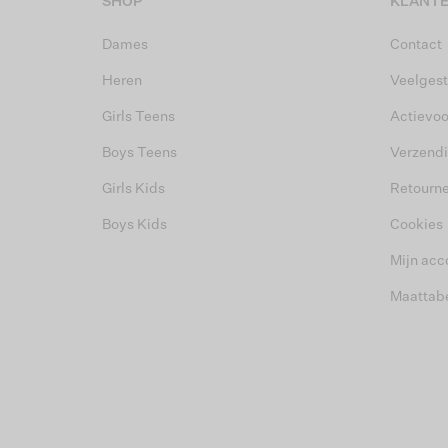
SHOP
KLANTE
Dames
Contact
Heren
Veelgest
Girls Teens
Actievo
Boys Teens
Verzend
Girls Kids
Retourn
Boys Kids
Cookies
Mijn acc
Maattab