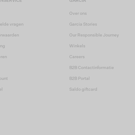
NSERVICE
GARCIA
Over ons
elde vragen
Garcia Stories
orwaarden
Our Responsible Journey
ing
Winkels
eren
Careers
B2B Contactinformatie
ount
B2B Portal
el
Saldo giftcard