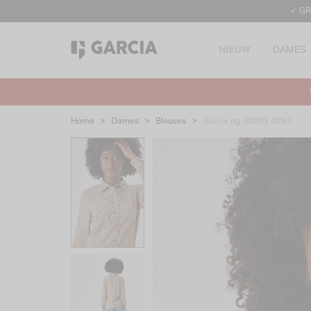
✓ GR
NIEUW
DAMES
Home
>
Dames
>
Blouses
>
Garcia pg 30082 4294