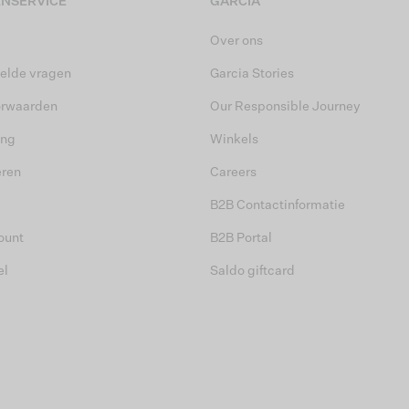
NSERVICE
GARCIA
Over ons
elde vragen
Garcia Stories
orwaarden
Our Responsible Journey
ing
Winkels
eren
Careers
B2B Contactinformatie
ount
B2B Portal
el
Saldo giftcard