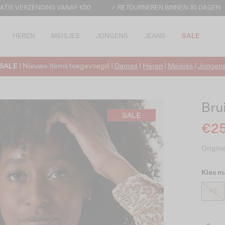
ATIS VERZENDING VANAF €50
✓ RETOURNEREN BINNEN 30 DAGEN
HEREN
MEISJES
JONGENS
JEANS
SALE
SALE
| Nieuwe items toegevoegd |
Dames
|
Heren
|
Meisjes
|
Jongen
Bru
€25
Origine
Kies m
XS