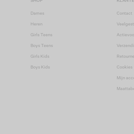
SHOP
KLANTE
Dames
Contact
Heren
Veelgest
Girls Teens
Actievo
Boys Teens
Verzend
Girls Kids
Retourn
Boys Kids
Cookies
Mijn acc
Maattab