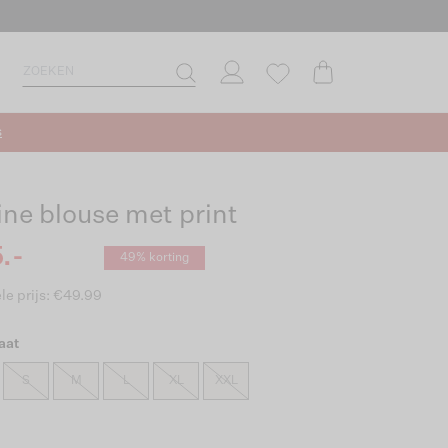
s
ine blouse met print
.-
49% korting
le prijs: €49.99
aat
S
M
L
XL
XXL