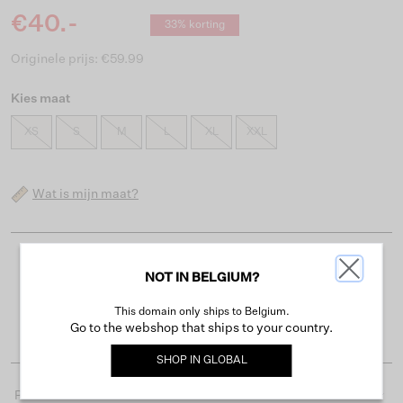
€40.-
33% korting
Originele prijs: €59.99
Kies maat
XS
S
M
L
XL
XXL
Wat is mijn maat?
Gratis verzending vanaf €50
NOT IN BELGIUM?
Levertijd 2-3 werkdagen
This domain only ships to Belgium.
Gemakkelijk retourneren binnen 30 dagen
Go to the webshop that ships to your country.
SHOP IN
GLOBAL
Productdetails