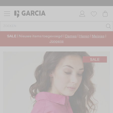
SALE
| Nieuwe items toegevoegd |
Dames
|
Heren
|
Meisjes
|
Jongens