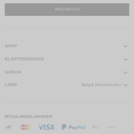
INSCHRIJVEN
SHOP
Dames
KLANTENSERVICE
Heren
Contact
GARCIA
Girls Teens
Veelgestelde vragen
Over ons
LAND
België (Nederlands)
Boys Teens
Actievoorwaarden
Garcia Stories
Girls Kids
Verzending
Our Responsible Journey
Boys Kids
Retourneren
Winkels
BETAALMOGELIJKHEDEN
Cookies
Careers
Mijn account