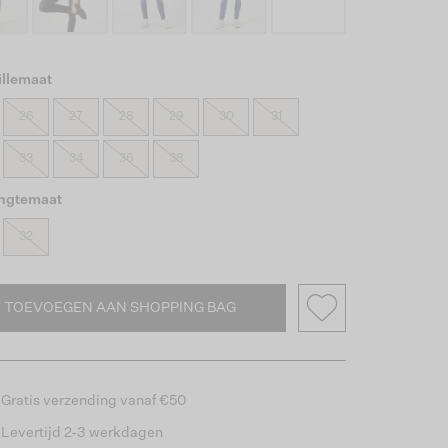
illemaat
26
27
28
29
30
31
33
34
36
38
engtemaat
32
TOEVOEGEN AAN SHOPPING BAG
Gratis verzending vanaf €50
Levertijd 2-3 werkdagen