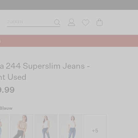
s
ia 244 Superslim Jeans -
ht Used
9.99
 Blauw
+5