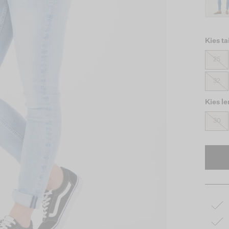
Kies ta
25
32
Kies l
30