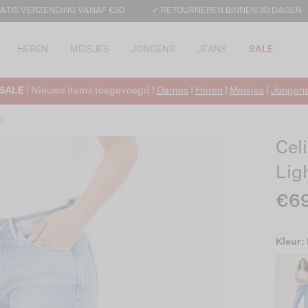
ATIS VERZENDING VANAF €50
✓ RETOURNEREN BINNEN 30 DAGEN
HEREN
MEISJES
JONGENS
JEANS
SALE
SALE
| Nieuwe items toegevoegd |
Dames
|
Heren
|
Meisjes
|
Jongen
80
Cel
Lig
€6
Kleur: