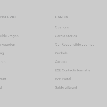
NSERVICE
GARCIA
Over ons
elde vragen
Garcia Stories
orwaarden
Our Responsible Journey
ing
Winkels
eren
Careers
B2B Contactinformatie
ount
B2B Portal
el
Saldo giftcard