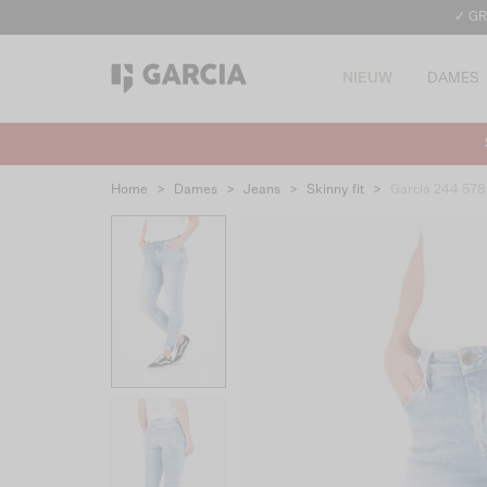
✓ GR
NIEUW
DAMES
Home
>
Dames
>
Jeans
>
Skinny fit
>
Garcia 244 57