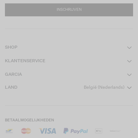
INSCHRIJVEN
SHOP
Dames
KLANTENSERVICE
Heren
Contact
GARCIA
Girls Teens
Veelgestelde vragen
Over ons
LAND
België (Nederlands)
Boys Teens
Actievoorwaarden
Garcia Stories
Girls Kids
Verzending
Our Responsible Journey
Boys Kids
Retourneren
Winkels
BETAALMOGELIJKHEDEN
Cookies
Careers
Mijn account