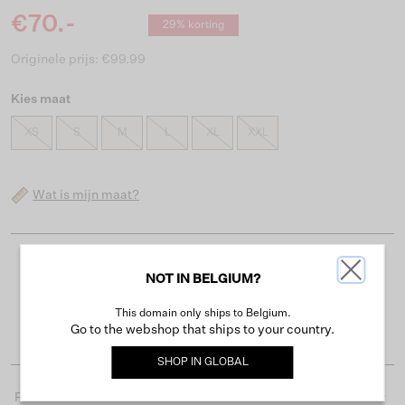
€70.-
29% korting
Originele prijs: €99.99
Kies maat
XS
S
M
L
XL
XXL
Wat is mijn maat?
Gratis verzending vanaf €50
NOT IN BELGIUM?
Levertijd 2-3 werkdagen
This domain only ships to Belgium.
Gemakkelijk retourneren binnen 30 dagen
Go to the webshop that ships to your country.
SHOP IN
GLOBAL
Productdetails