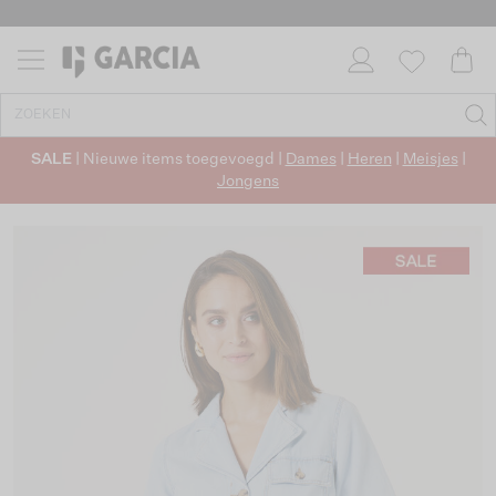
SALE
| Nieuwe items toegevoegd |
Dames
|
Heren
|
Meisjes
|
Jongens