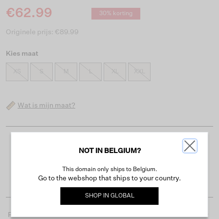
€62.99
30% korting
Originele prijs: €89.99
Kies maat
XS
S
M
L
XL
XXL
Wat is mijn maat?
Gratis verzending vanaf €50
NOT IN BELGIUM?
Levertijd 2-3 werkdagen
This domain only ships to Belgium.
Gemakkelijk retourneren binnen 30 dagen
Go to the webshop that ships to your country.
SHOP IN
GLOBAL
Productdetails