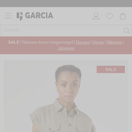
SALE
| Nieuwe items toegevoegd |
Dames
|
Heren
|
Meisjes
|
Jongens