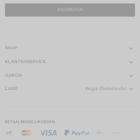
INSCHRIJVEN
SHOP
Dames
KLANTENSERVICE
Heren
Contact
GARCIA
Girls Teens
Veelgestelde vragen
Over ons
LAND
België (Nederlands)
Boys Teens
Actievoorwaarden
Garcia Stories
Girls Kids
Verzending
Our Responsible Journey
Boys Kids
Retourneren
Winkels
BETAALMOGELIJKHEDEN
Cookies
Careers
Mijn account