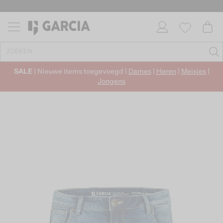
SALE
| Nieuwe items toegevoegd |
Dames
|
Heren
|
Meisjes
|
Jongens