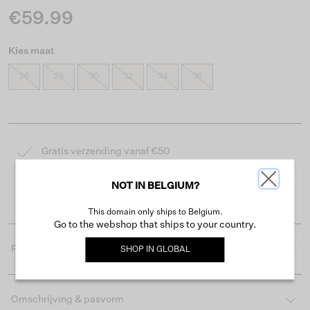
€59.99
Kies maat
26
28
30
32
34
36
Gratis verzending vanaf €50
Levertijd 2-3 werkdagen
NOT IN BELGIUM?
Gemakkelijk retourneren binnen 30 dagen
This domain only ships to Belgium.
Go to the webshop that ships to your country.
Productdetails
SHOP IN
GLOBAL
Omschrijving & pasvorm