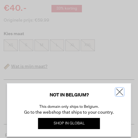
€40.-
33% korting
Originele prijs: €59.99
Kies maat
XS
S
M
L
XL
XXL
Wat is mijn maat?
Gratis verzending vanaf €50
NOT IN BELGIUM?
Levertijd 2-3 werkdagen
This domain only ships to Belgium.
Gemakkelijk retourneren binnen 30 dagen
Go to the webshop that ships to your country.
SHOP IN
GLOBAL
Productdetails