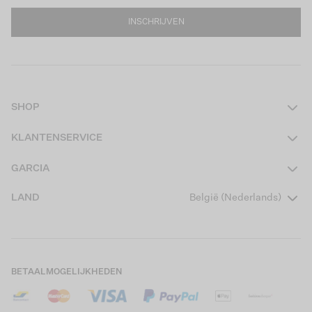
INSCHRIJVEN
SHOP
Dames
KLANTENSERVICE
Heren
Contact
GARCIA
Girls Teens
Veelgestelde vragen
Over ons
LAND
België (Nederlands)
Boys Teens
Actievoorwaarden
Garcia Stories
Girls Kids
Verzending
Our Responsible Journey
Boys Kids
Retourneren
Winkels
BETAALMOGELIJKHEDEN
Cookies
Careers
Mijn account