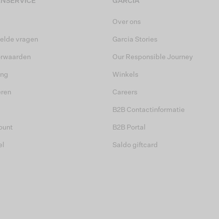
NSERVICE
GARCIA
Over ons
elde vragen
Garcia Stories
orwaarden
Our Responsible Journey
ing
Winkels
eren
Careers
B2B Contactinformatie
ount
B2B Portal
el
Saldo giftcard