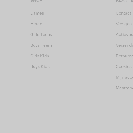
SHOP
KLANTE
Dames
Contact
Heren
Veelgest
Girls Teens
Actievo
Boys Teens
Verzend
Girls Kids
Retourn
Boys Kids
Cookies
Mijn acc
Maattab