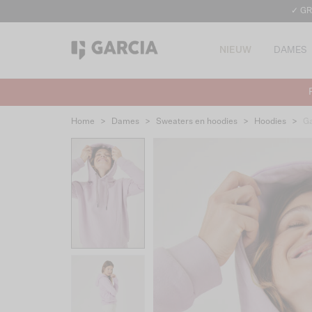
✓ GR
NIEUW
DAMES
Home
>
Dames
>
Sweaters en hoodies
>
Hoodies
>
Ga