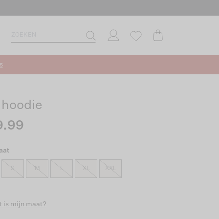
s
a hoodie
9.99
aat
S
M
L
XL
XXL
 is mijn maat?