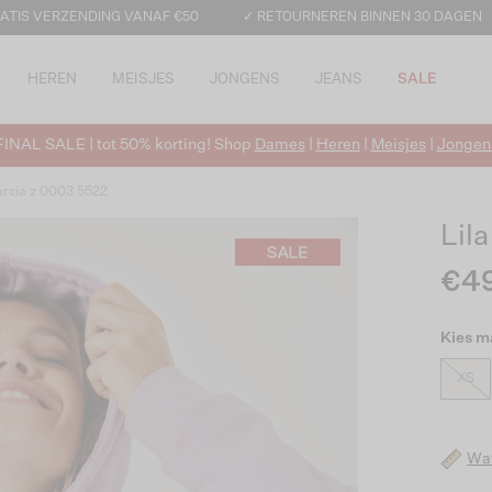
ATIS VERZENDING VANAF €50
✓ RETOURNEREN BINNEN 30 DAGEN
HEREN
MEISJES
JONGENS
JEANS
SALE
FINAL SALE | tot 50% korting! Shop
Dames
|
Heren
|
Meisjes
|
Jongen
rcia z 0003 5522
Lil
€4
Kies m
XS
Wat