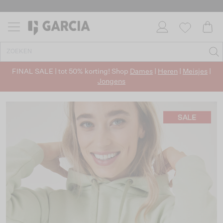
FINAL SALE | tot 50% korting! Shop
Dames
|
Heren
|
Meisjes
|
Jongens