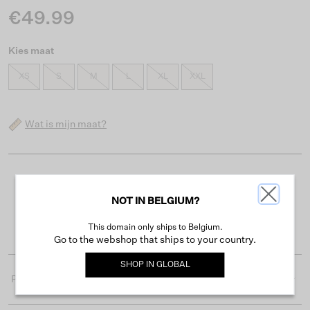
€49.99
Kies maat
XS
S
M
L
XL
XXL
Wat is mijn maat?
Gratis verzending vanaf €50
NOT IN BELGIUM?
Levertijd 2-3 werkdagen
Gemakkelijk retourneren binnen 30 dagen
This domain only ships to Belgium.
Go to the webshop that ships to your country.
SHOP IN
GLOBAL
Productdetails