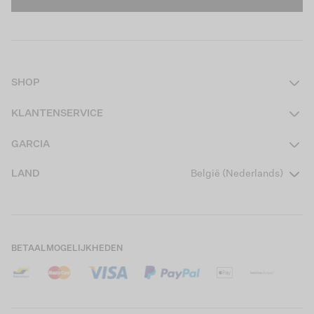
SHOP
Dames
KLANTENSERVICE
Heren
Contact
GARCIA
Girls Teens
Veelgestelde vragen
Over ons
LAND
België (Nederlands)
Boys Teens
Actievoorwaarden
Garcia Stories
Girls Kids
Verzending
Our Responsible Journey
Boys Kids
Retourneren
Winkels
BETAALMOGELIJKHEDEN
Cookies
Careers
Mijn account
B2B Contactinformatie
Maattabel