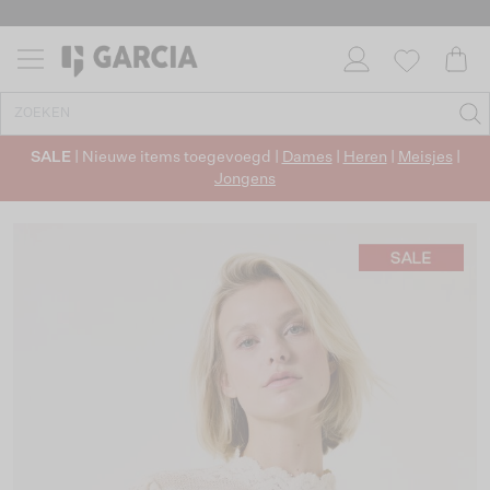
SALE
| Nieuwe items toegevoegd |
Dames
|
Heren
|
Meisjes
|
Jongens