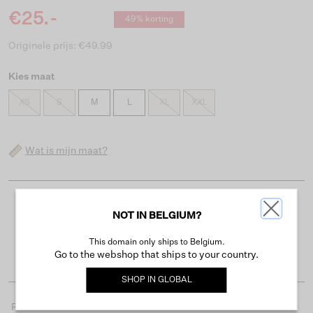
€25.-
49% korting
Originele prijs: €49.99
Kies maat
XS
S
M
L
XL
XXL
Wat is mijn maat?
Gratis verzending vanaf €50
NOT IN BELGIUM?
Levertijd 2-3 werkdagen
This domain only ships to Belgium.
Gemakkelijk retourneren binnen 30 dagen
Go to the webshop that ships to your country.
SHOP IN
GLOBAL
Productdetails