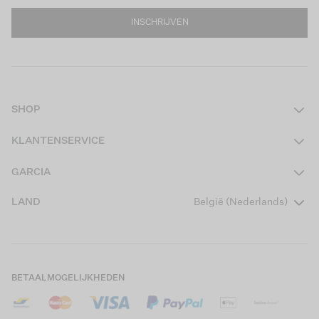
INSCHRIJVEN
SHOP
Dames
KLANTENSERVICE
Heren
Contact
GARCIA
Girls Teens
Veelgestelde vragen
Over ons
LAND
België (Nederlands)
Boys Teens
Actievoorwaarden
Garcia Stories
Girls Kids
Verzending
Our Responsible Journey
Boys Kids
Retourneren
Winkels
BETAALMOGELIJKHEDEN
Cookies
Careers
Mijn account