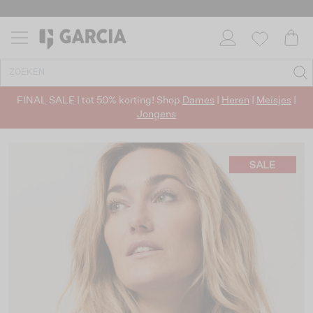
FINAL SALE | tot 50% korting! Shop
Dames
|
Heren
|
Meisjes
|
Jongens