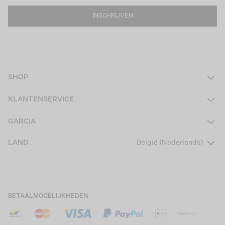
INSCHRIJVEN
SHOP
Dames
KLANTENSERVICE
Heren
Contact
GARCIA
Girls Teens
Veelgestelde vragen
Over ons
LAND
België (Nederlands)
Boys Teens
Actievoorwaarden
Garcia Stories
Girls Kids
Verzending
Our Responsible Journey
Boys Kids
Retourneren
Winkels
BETAALMOGELIJKHEDEN
Cookies
Careers
Mijn account