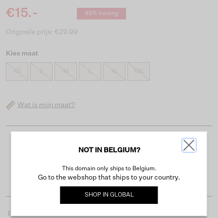
€15.-
49% korting
Originele prijs: €29.99
Kies maat
XS
S
M
L
XL
XXL
Wat is mijn maat?
Gratis verzending vanaf €50
NOT IN BELGIUM?
Levertijd 2-3 werkdagen
This domain only ships to Belgium.
Gemakkelijk retourneren binnen 30 dagen
Go to the webshop that ships to your country.
SHOP IN
GLOBAL
Productdetails