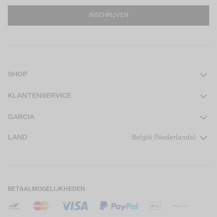
INSCHRIJVEN
SHOP
Dames
KLANTENSERVICE
Heren
Contact
GARCIA
Girls Teens
Veelgestelde vragen
Over ons
LAND
België (Nederlands)
Boys Teens
Actievoorwaarden
Garcia Stories
Girls Kids
Verzending
Our Responsible Journey
Boys Kids
Retourneren
Winkels
BETAALMOGELIJKHEDEN
Cookies
Careers
Mijn account