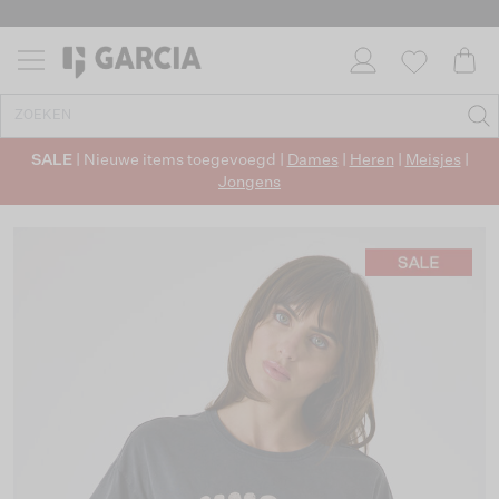
SALE
| Nieuwe items toegevoegd |
Dames
|
Heren
|
Meisjes
|
Jongens