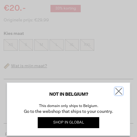
€20.-
33% korting
Originele prijs: €29.99
Kies maat
XS
S
M
L
XL
XXL
Wat is mijn maat?
Gratis verzending vanaf €50
NOT IN BELGIUM?
Levertijd 2-3 werkdagen
This domain only ships to Belgium.
Gemakkelijk retourneren binnen 30 dagen
Go to the webshop that ships to your country.
SHOP IN
GLOBAL
Productdetails