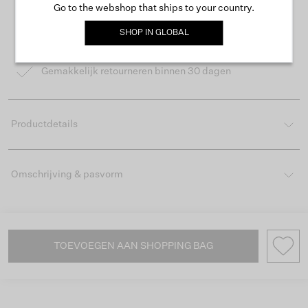
Go to the webshop that ships to your country.
Gratis verzending vanaf €50
SHOP IN
GLOBAL
Levertijd 2-3 werkdagen
Gemakkelijk retourneren binnen 30 dagen
Productdetails
Omschrijving & pasvorm
TOEVOEGEN AAN SHOPPING BAG