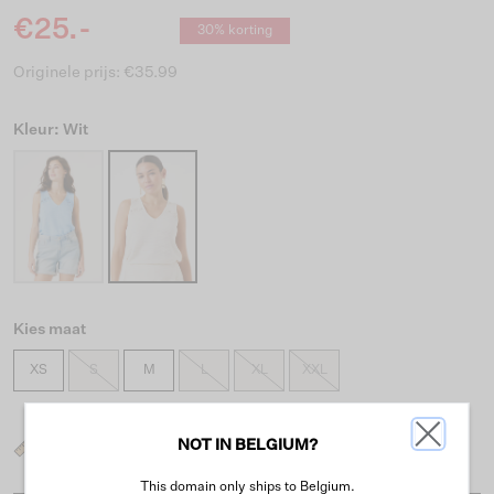
€25.-
30% korting
Originele prijs: €35.99
Kleur: Wit
Kies maat
XS
S
M
L
XL
XXL
NOT IN BELGIUM?
Wat is mijn maat?
This domain only ships to Belgium.