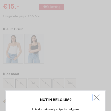
€15.-
49% korting
Originele prijs: €29.99
Kleur: Bruin
Kies maat
XS
S
M
L
XL
XXL
NOT IN BELGIUM?
Wat is mijn maat?
This domain only ships to Belgium.