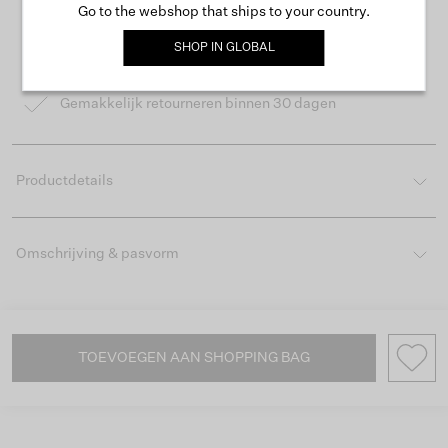
Go to the webshop that ships to your country.
Gratis verzending vanaf €50
SHOP IN
GLOBAL
Levertijd 2-3 werkdagen
Gemakkelijk retourneren binnen 30 dagen
Productdetails
Omschrijving & pasvorm
TOEVOEGEN AAN SHOPPING BAG