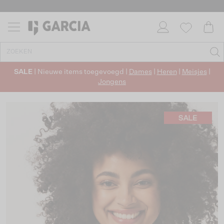
SALE
| Nieuwe items toegevoegd |
Dames
|
Heren
|
Meisjes
|
Jongens