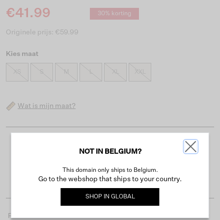
€41.99
30% korting
Originele prijs: €59.99
Kies maat
XS
S
M
L
XL
XXL
Wat is mijn maat?
Gratis verzending vanaf €50
NOT IN BELGIUM?
Levertijd 2-3 werkdagen
This domain only ships to Belgium.
Gemakkelijk retourneren binnen 30 dagen
Go to the webshop that ships to your country.
SHOP IN
GLOBAL
Productdetails