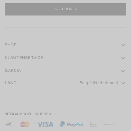
INSCHRIJVEN
SHOP
Dames
KLANTENSERVICE
Heren
Contact
GARCIA
Girls Teens
Veelgestelde vragen
Over ons
LAND
België (Nederlands)
Boys Teens
Actievoorwaarden
Garcia Stories
Girls Kids
Verzending
Our Responsible Journey
Boys Kids
Retourneren
Winkels
BETAALMOGELIJKHEDEN
Cookies
Careers
Mijn account