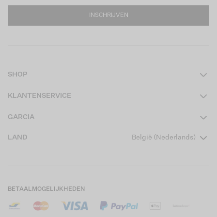
INSCHRIJVEN
SHOP
Dames
KLANTENSERVICE
Heren
Contact
GARCIA
Girls Teens
Veelgestelde vragen
Over ons
LAND
België (Nederlands)
Boys Teens
Actievoorwaarden
Garcia Stories
Girls Kids
Verzending
Our Responsible Journey
Boys Kids
Retourneren
Winkels
BETAALMOGELIJKHEDEN
Cookies
Careers
Mijn account