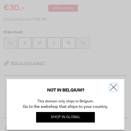
€30.-
49% korting
Originele prijs: €59.99
Kies maat
XS
S
M
L
XL
XXL
Wat is mijn maat?
Gratis verzending vanaf €50
NOT IN BELGIUM?
Levertijd 2-3 werkdagen
This domain only ships to Belgium.
Gemakkelijk retourneren binnen 30 dagen
Go to the webshop that ships to your country.
SHOP IN
GLOBAL
Productdetails