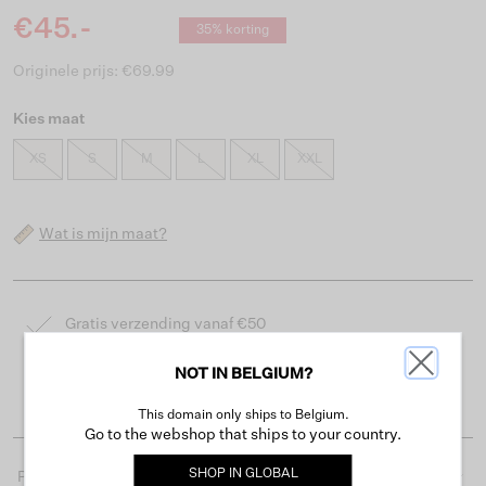
€45.-
35% korting
Originele prijs: €69.99
Kies maat
XS
S
M
L
XL
XXL
Wat is mijn maat?
Gratis verzending vanaf €50
Levertijd 2-3 werkdagen
NOT IN BELGIUM?
Gemakkelijk retourneren binnen 30 dagen
This domain only ships to Belgium.
Go to the webshop that ships to your country.
SHOP IN
GLOBAL
Productdetails