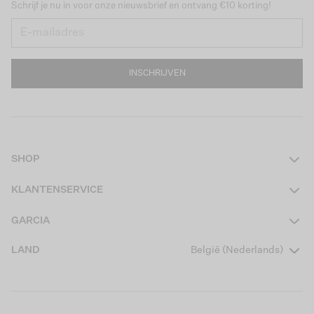
Schrijf je nu in voor onze nieuwsbrief en ontvang €10 korting!
INSCHRIJVEN
SHOP
Dames
KLANTENSERVICE
Heren
Contact
GARCIA
Girls Teens
Veelgestelde vragen
Over ons
LAND
België (Nederlands)
Boys Teens
Actievoorwaarden
Garcia Stories
Girls Kids
Verzending
Our Responsible Journey
Boys Kids
Retourneren