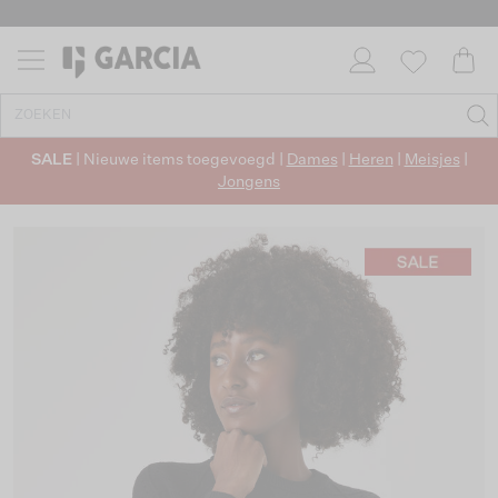
SALE
| Nieuwe items toegevoegd |
Dames
|
Heren
|
Meisjes
|
Jongens