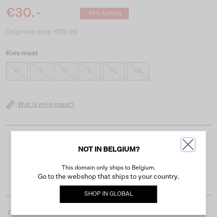
€30.-
49% korting
Originele prijs: €59.99
Kies maat
XS
S
M
L
XL
XXL
Wat is mijn maat?
Gratis verzending vanaf €50
NOT IN BELGIUM?
Levertijd 2-3 werkdagen
This domain only ships to Belgium.
Gemakkelijk retourneren binnen 30 dagen
Go to the webshop that ships to your country.
SHOP IN
GLOBAL
Productdetails