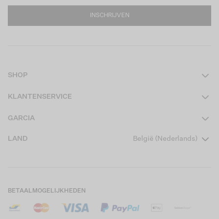
INSCHRIJVEN
SHOP
Dames
KLANTENSERVICE
Heren
Contact
GARCIA
Girls Teens
Veelgestelde vragen
Over ons
LAND
België (Nederlands)
Boys Teens
Actievoorwaarden
Garcia Stories
Girls Kids
Verzending
Our Responsible Journey
Boys Kids
Retourneren
Winkels
BETAALMOGELIJKHEDEN
Cookies
Careers
Mijn account