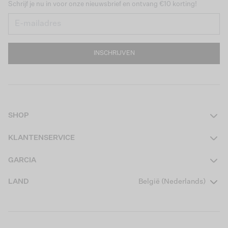
Schrijf je nu in voor onze nieuwsbrief en ontvang €10 korting!
INSCHRIJVEN
SHOP
Dames
KLANTENSERVICE
Heren
Contact
GARCIA
Girls Teens
Veelgestelde vragen
Over ons
LAND
België (Nederlands)
Boys Teens
Actievoorwaarden
Garcia Stories
Girls Kids
Verzending
Our Responsible Journey
Boys Kids
Retourneren