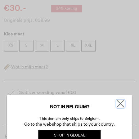
€30.-
24% korting
Originele prijs: €39.99
Kies maat
XS
S
M
L
XL
XXL
Wat is mijn maat?
Gratis verzending vanaf €50
Levertijd 2-3 werkdagen
NOT IN BELGIUM?
Gemakkelijk retourneren binnen 30 dagen
This domain only ships to Belgium.
Go to the webshop that ships to your country.
SHOP IN
GLOBAL
Productdetails