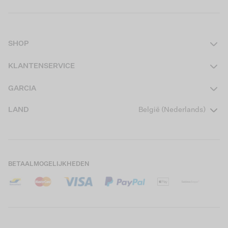
SHOP
Dames
KLANTENSERVICE
Heren
Contact
GARCIA
Girls Teens
Veelgestelde vragen
Over ons
LAND
België (Nederlands)
Boys Teens
Actievoorwaarden
Garcia Stories
Girls Kids
Verzending
Our Responsible Journey
Boys Kids
Retourneren
Winkels
BETAALMOGELIJKHEDEN
Cookies
Careers
Mijn account
B2B Contactinformatie
Maattabel
B2B Portal