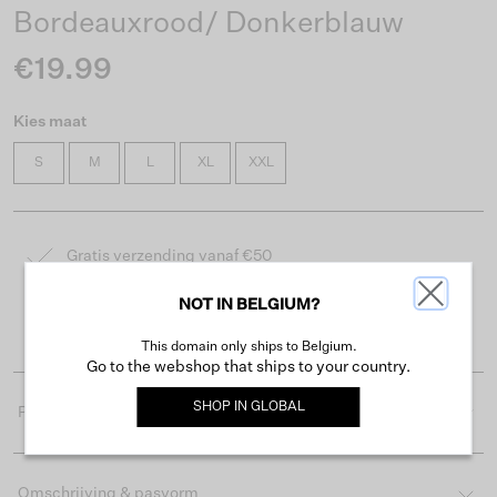
Bordeauxrood/ Donkerblauw
€19.99
Kies maat
S
M
L
XL
XXL
Gratis verzending vanaf €50
Levertijd 2-3 werkdagen
NOT IN BELGIUM?
Gemakkelijk retourneren binnen 30 dagen
This domain only ships to Belgium.
Go to the webshop that ships to your country.
SHOP IN
GLOBAL
Productdetails
Omschrijving & pasvorm