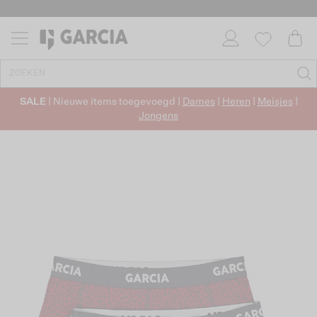
SALE
| Nieuwe items toegevoegd |
Dames
|
Heren
|
Meisjes
|
Jongens