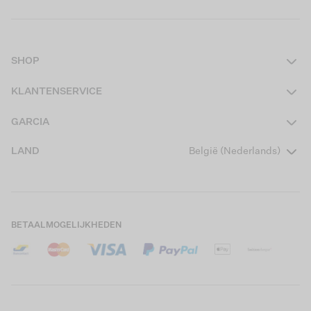
SHOP
Dames
KLANTENSERVICE
Heren
Contact
GARCIA
Girls Teens
Veelgestelde vragen
Over ons
LAND
België (Nederlands)
Boys Teens
Actievoorwaarden
Garcia Stories
Girls Kids
Verzending
Our Responsible Journey
Boys Kids
Retourneren
Winkels
BETAALMOGELIJKHEDEN
Cookies
Careers
Mijn account
B2B Contactinformatie
Maattabel
B2B Portal