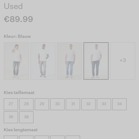
Used
€89.99
Kleur: Blauw
+3
Kies taillemaat
27
28
29
30
31
32
33
34
36
38
Kies lengtemaat