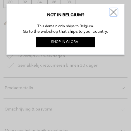
30
32
34
36
38
NOT IN BELGIUM?
Wat is mijn maat?
This domain only ships to Belgium.
Go to the webshop that ships to your country.
SHOP IN
GLOBAL
Gratis verzending vanaf €50
Levertijd 2-3 werkdagen
Gemakkelijk retourneren binnen 30 dagen
Productdetails
Omschrijving & pasvorm
Meer over het gebruikte materiaal