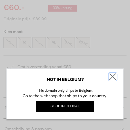
€60.-
33% korting
Originele prijs: €89.99
Kies maat
S
M
L
XL
XXL
XXXL
Gratis verzending vanaf €50
Levertijd 2-3 werkdagen
NOT IN BELGIUM?
Gemakkelijk retourneren binnen 30 dagen
This domain only ships to Belgium.
Go to the webshop that ships to your country.
SHOP IN
GLOBAL
Productdetails
Omschrijving & pasvorm