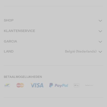
SHOP
Dames
KLANTENSERVICE
Heren
Contact
GARCIA
Girls Teens
Veelgestelde vragen
Over ons
LAND
België (Nederlands)
Boys Teens
Actievoorwaarden
Garcia Stories
Girls Kids
Verzending
Our Responsible Journey
Boys Kids
Retourneren
Winkels
BETAALMOGELIJKHEDEN
Cookies
Careers
Mijn account
B2B Contactinformatie
Maattabel
B2B Portal