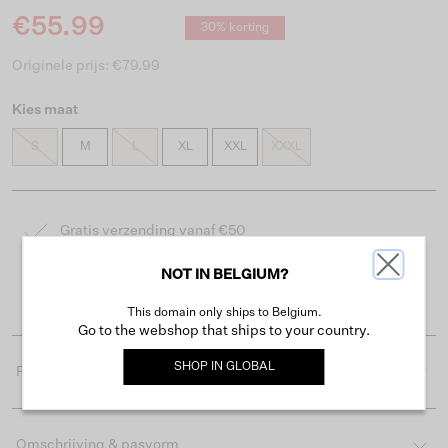
€55.99
30% korting
Originele prijs: €79.99
Kies maat
S
M
L
XL
XXL
XXXL
Gratis verzending vanaf €50
Levertijd 2-3 werkdagen
NOT IN BELGIUM?
Gemakkelijk retourneren binnen 30 dagen
This domain only ships to Belgium.
Go to the webshop that ships to your country.
SHOP IN
GLOBAL
Productdetails
Omschrijving & pasvorm