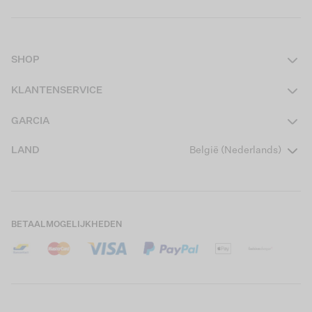
SHOP
Dames
KLANTENSERVICE
Heren
Contact
GARCIA
Girls Teens
Veelgestelde vragen
Over ons
LAND
België (Nederlands)
Boys Teens
Actievoorwaarden
Garcia Stories
Girls Kids
Verzending
Our Responsible Journey
Boys Kids
Retourneren
Winkels
BETAALMOGELIJKHEDEN
Cookies
Careers
Mijn account
B2B Contactinformatie
Maattabel
B2B Portal