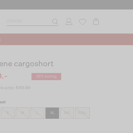
s
ene cargoshort
.-
28% korting
le prijs: €69.99
aat
S
M
L
XL
XXL
XXXL