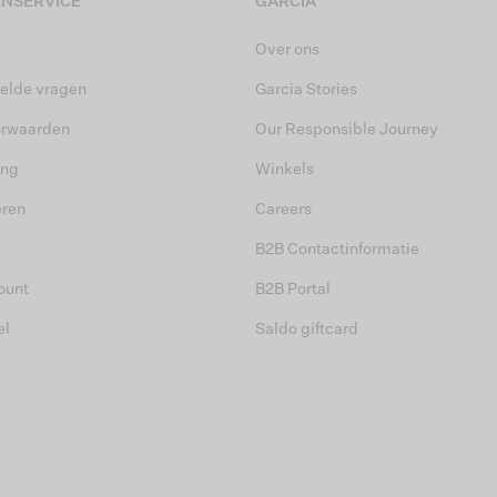
NSERVICE
GARCIA
Over ons
elde vragen
Garcia Stories
orwaarden
Our Responsible Journey
ing
Winkels
eren
Careers
B2B Contactinformatie
ount
B2B Portal
el
Saldo giftcard