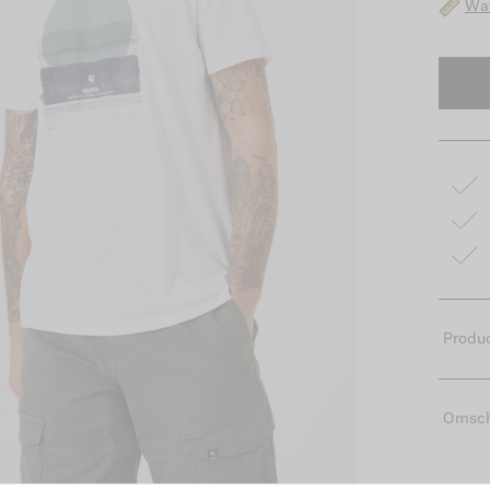
Wat
Produc
Omsch