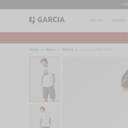
✓ GR
NIEUW
DAMES
Home
>
Heren
>
Shorts
>
Garcia d 51160 2050