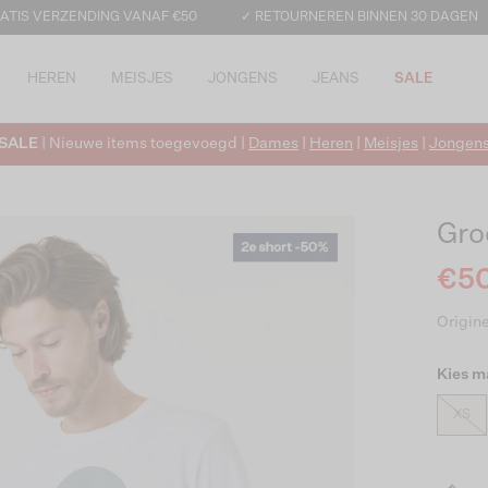
ATIS VERZENDING VANAF €50
✓ RETOURNEREN BINNEN 30 DAGEN
HEREN
MEISJES
JONGENS
JEANS
SALE
SALE
| Nieuwe items toegevoegd |
Dames
|
Heren
|
Meisjes
|
Jongen
Gro
€50
Origine
Kies m
XS