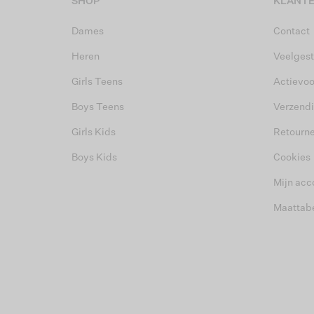
SHOP
KLANTE
Dames
Contact
Heren
Veelgest
Girls Teens
Actievo
Boys Teens
Verzend
Girls Kids
Retourn
Boys Kids
Cookies
Mijn acc
Maattab