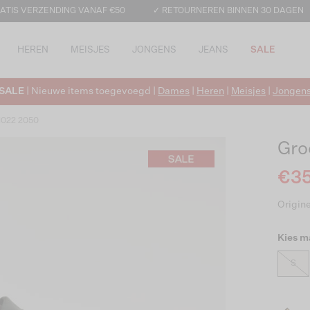
ATIS VERZENDING VANAF €50
✓ RETOURNEREN BINNEN 30 DAGEN
HEREN
MEISJES
JONGENS
JEANS
SALE
SALE
| Nieuwe items toegevoegd |
Dames
|
Heren
|
Meisjes
|
Jongen
51022 2050
Gro
€35
Origine
Kies m
S