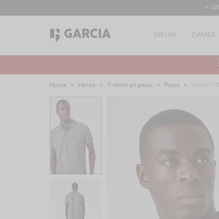
✓ GR
NIEUW
DAMES
Home
>
Heren
>
T-shirts en polos
>
Polos
>
Garcia f 