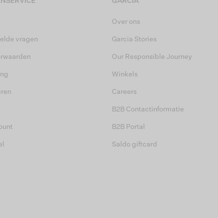
NSERVICE
GARCIA
Over ons
elde vragen
Garcia Stories
orwaarden
Our Responsible Journey
ing
Winkels
eren
Careers
B2B Contactinformatie
ount
B2B Portal
el
Saldo giftcard