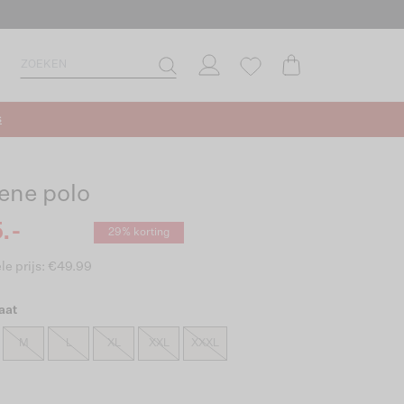
s
ene polo
.-
29% korting
le prijs: €49.99
aat
M
L
XL
XXL
XXXL