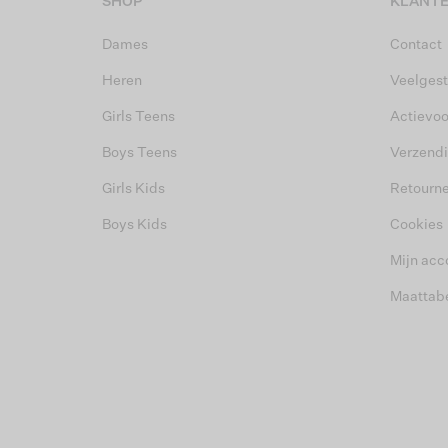
SHOP
KLANTE
Dames
Contact
Heren
Veelgest
Girls Teens
Actievo
Boys Teens
Verzend
Girls Kids
Retourn
Boys Kids
Cookies
Mijn acc
Maattab