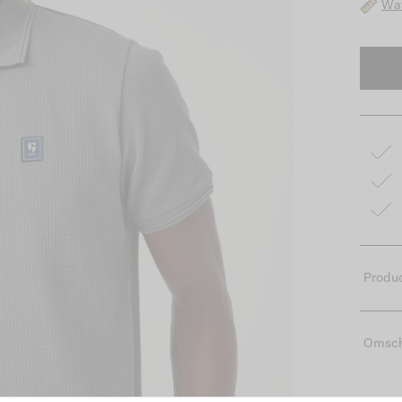
Wat
Produc
Omsch