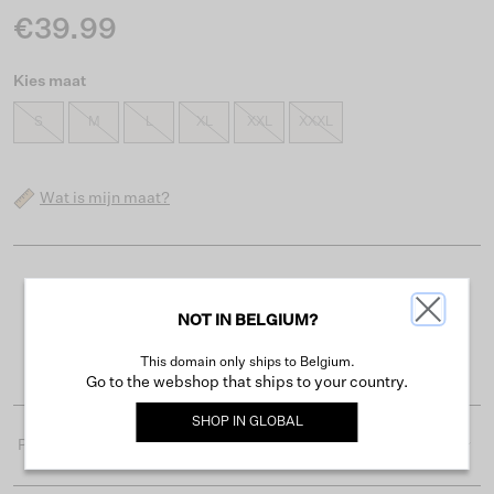
€39.99
Kies maat
S
M
L
XL
XXL
XXXL
Wat is mijn maat?
Gratis verzending vanaf €50
NOT IN BELGIUM?
Levertijd 2-3 werkdagen
Gemakkelijk retourneren binnen 30 dagen
This domain only ships to Belgium.
Go to the webshop that ships to your country.
SHOP IN
GLOBAL
Productdetails