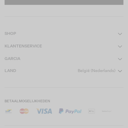
SHOP
Dames
KLANTENSERVICE
Heren
Contact
GARCIA
Girls Teens
Veelgestelde vragen
Over ons
LAND
België (Nederlands)
Boys Teens
Actievoorwaarden
Garcia Stories
Girls Kids
Verzending
Our Responsible Journey
Boys Kids
Retourneren
Winkels
BETAALMOGELIJKHEDEN
Cookies
Careers
Mijn account
B2B Contactinformatie
Maattabel