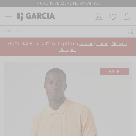
✓ GRATIS VERZENDING VANAF €50
✓ RETOURNEREN BINNEN 30 DAGEN
FINAL SALE | tot 50% korting! Shop
Dames
|
Heren
|
Meisjes
|
Jongens