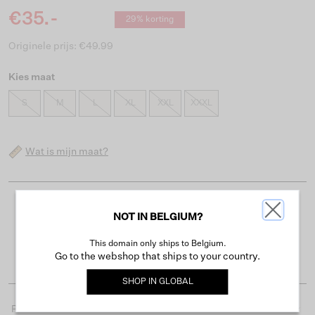
€35.-
29% korting
Originele prijs: €49.99
Kies maat
S
M
L
XL
XXL
XXXL
Wat is mijn maat?
Gratis verzending vanaf €50
NOT IN BELGIUM?
Levertijd 2-3 werkdagen
This domain only ships to Belgium.
Gemakkelijk retourneren binnen 30 dagen
Go to the webshop that ships to your country.
SHOP IN
GLOBAL
Productdetails