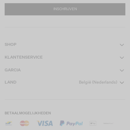
INSCHRIJVEN
SHOP
Dames
KLANTENSERVICE
Heren
Contact
GARCIA
Girls Teens
Veelgestelde vragen
Over ons
LAND
België (Nederlands)
Boys Teens
Actievoorwaarden
Garcia Stories
Girls Kids
Verzending
Our Responsible Journey
Boys Kids
Retourneren
Winkels
BETAALMOGELIJKHEDEN
Cookies
Careers
Mijn account