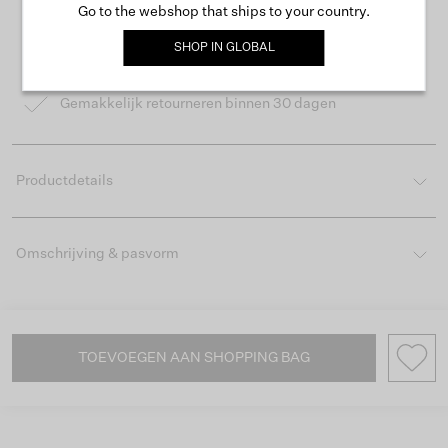
Go to the webshop that ships to your country.
Gratis verzending vanaf €50
SHOP IN
GLOBAL
Levertijd 2-3 werkdagen
Gemakkelijk retourneren binnen 30 dagen
Productdetails
Omschrijving & pasvorm
TOEVOEGEN AAN SHOPPING BAG