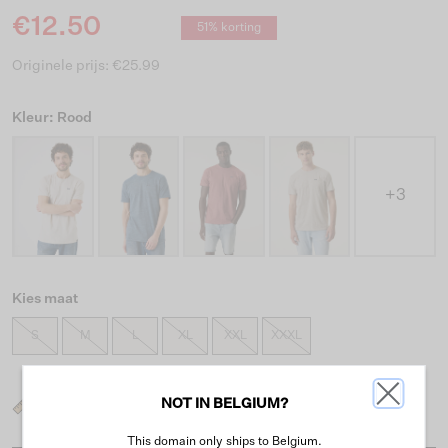
€12.50
51% korting
Originele prijs: €25.99
Kleur: Rood
+3
Kies maat
S
M
L
XL
XXL
XXXL
NOT IN BELGIUM?
Wat is mijn maat?
This domain only ships to Belgium.