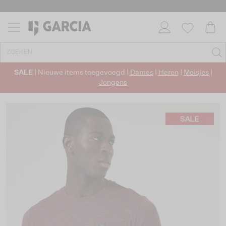
SALE
| Nieuwe items toegevoegd |
Dames
|
Heren
|
Meisjes
|
Jongens