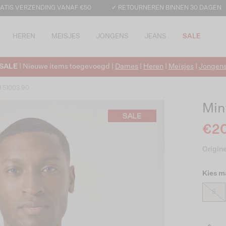
ATIS VERZENDING VANAF €50
✓ RETOURNEREN BINNEN 30 DAGEN
HEREN
MEISJES
JONGENS
JEANS
SALE
SALE
| Nieuwe items toegevoegd |
Dames
|
Heren
|
Meisjes
|
Jongen
d 51003 90
Min
€20
Origine
Kies m
S