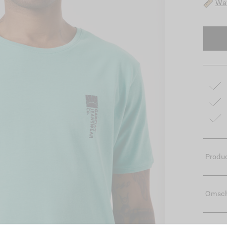
Wat
Produc
Omsch