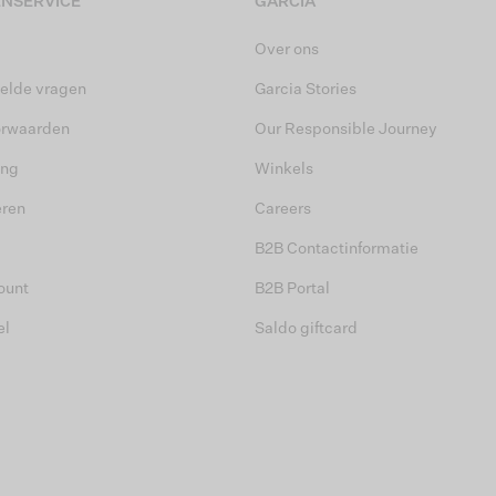
NSERVICE
GARCIA
Over ons
elde vragen
Garcia Stories
orwaarden
Our Responsible Journey
ing
Winkels
eren
Careers
B2B Contactinformatie
ount
B2B Portal
el
Saldo giftcard