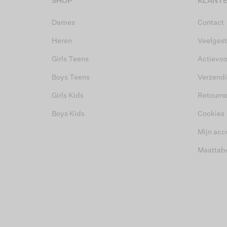
SHOP
KLANTE
Dames
Contact
Heren
Veelgest
Girls Teens
Actievo
Boys Teens
Verzend
Girls Kids
Retourn
Boys Kids
Cookies
Mijn acc
Maattab