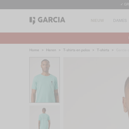
✓ GR
NIEUW
DAMES
Home
>
Heren
>
T-shirts en polos
>
T-shirts
>
Garcia 