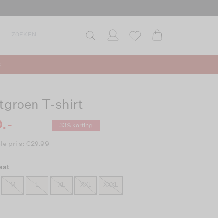
s
tgroen T-shirt
.-
33% korting
le prijs: €29.99
aat
M
L
XL
XXL
XXXL