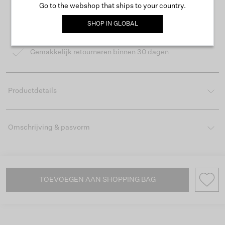
Go to the webshop that ships to your country.
Gratis verzending vanaf €50
SHOP IN
GLOBAL
Levertijd 2-3 werkdagen
Gemakkelijk retourneren binnen 30 dagen
Productdetails
Omschrijving & pasvorm
TOEVOEGEN AAN SHOPPING BAG