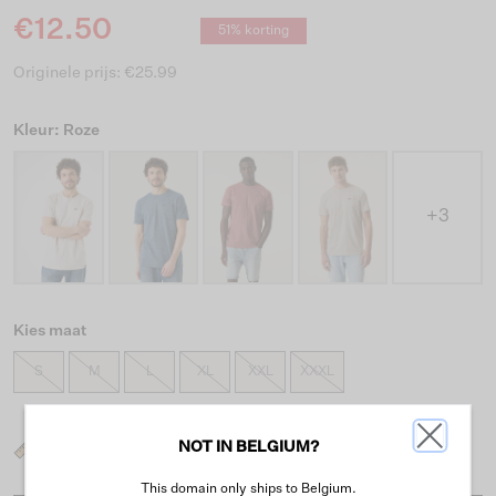
€12.50
51% korting
Originele prijs: €25.99
Kleur: Roze
+3
Kies maat
S
M
L
XL
XXL
XXXL
NOT IN BELGIUM?
Wat is mijn maat?
This domain only ships to Belgium.