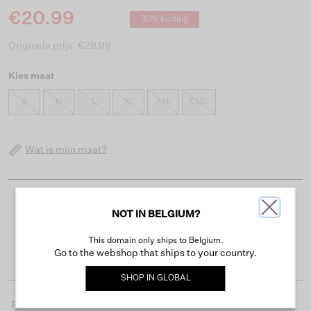
€20.99
30% korting
Originele prijs: €29.99
Kies maat
S
M
L
XL
XXL
XXXL
Wat is mijn maat?
Gratis verzending vanaf €50
NOT IN BELGIUM?
Levertijd 2-3 werkdagen
This domain only ships to Belgium.
Gemakkelijk retourneren binnen 30 dagen
Go to the webshop that ships to your country.
SHOP IN
GLOBAL
Productdetails