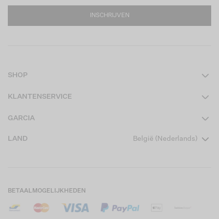
INSCHRIJVEN
SHOP
Dames
KLANTENSERVICE
Heren
Contact
GARCIA
Girls Teens
Veelgestelde vragen
Over ons
LAND
België (Nederlands)
Boys Teens
Actievoorwaarden
Garcia Stories
Girls Kids
Verzending
Our Responsible Journey
Boys Kids
Retourneren
Winkels
BETAALMOGELIJKHEDEN
Cookies
Careers
Mijn account