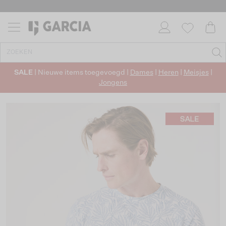
SALE
| Nieuwe items toegevoegd |
Dames
|
Heren
|
Meisjes
|
Jongens