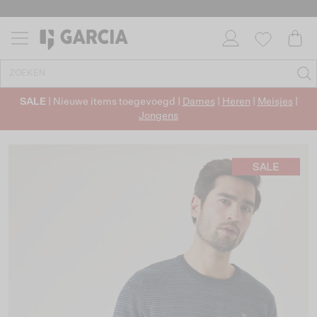
SALE
| Nieuwe items toegevoegd |
Dames
|
Heren
|
Meisjes
|
Jongens