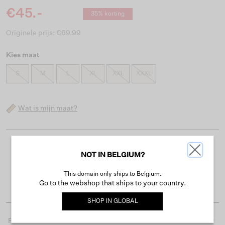
€45.-
35% korting
Originele prijs: €69.99
Kies maat
S
M
L
XL
XXL
XXXL
Wat is mijn maat?
Gratis verzending vanaf €50
NOT IN BELGIUM?
Levertijd 2-3 werkdagen
This domain only ships to Belgium.
Gemakkelijk retourneren binnen 30 dagen
Go to the webshop that ships to your country.
SHOP IN
GLOBAL
Productdetails