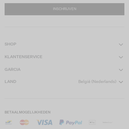
INSCHRIJVEN
SHOP
Dames
KLANTENSERVICE
Heren
Contact
GARCIA
Girls Teens
Veelgestelde vragen
Over ons
LAND
België (Nederlands)
Boys Teens
Actievoorwaarden
Garcia Stories
Girls Kids
Verzending
Our Responsible Journey
Boys Kids
Retourneren
Winkels
BETAALMOGELIJKHEDEN
Cookies
Careers
Mijn account